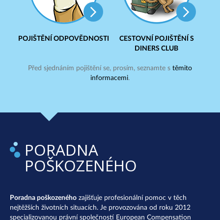
POJIŠTĚNÍ ODPOVĚDNOSTI
CESTOVNÍ POJIŠTĚNÍ S
DINERS CLUB
Před sjednáním pojištění se, prosím, seznamte s
těmito
informacemi
.
PORADNA
POŠKOZENÉHO
Poradna poškozeného
zajišťuje profesionální pomoc v těch
nejtěžších životních situacích. Je provozována od roku 2012
specializovanou právní společností European Compensation