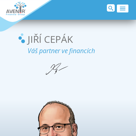
O MNĚ
SJEDNAT POJIŠTĚNÍ
JIŘÍ CEPÁK
KLIENTI O MNĚ
Váš partner ve financích
PODPORUJI
DOPORUČUJI
PŘIDEJ SE
KONTAKT