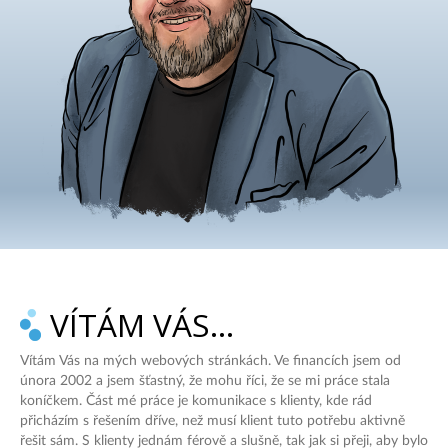
VÍTÁM VÁS…
Vítám Vás na mých webových stránkách. Ve financích jsem od
února 2002 a jsem šťastný, že mohu říci, že se mi práce stala
koníčkem. Část mé práce je komunikace s klienty, kde rád
přicházím s řešením dříve, než musí klient tuto potřebu aktivně
řešit sám. S klienty jednám férově a slušně, tak jak si přeji, aby bylo